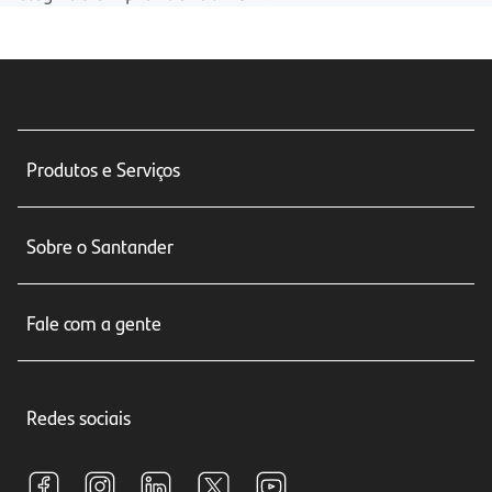
Produtos e Serviços
Conta corrente
Sobre o Santander
Cartões de crédito
Sobre nós
Seguros
Fale com a gente
Educação Financeira
Crédito e Financiamentos
Central de Atendimento
Trabalhe conosco
Investimentos
Redes sociais
Central de Renegociação
Sustentabilidade
Tarifas e pacotes de serviços
S.A.C
Relações com Investidores