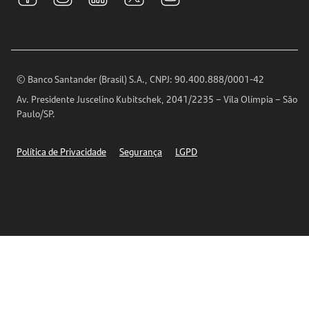
Para sua Empresa
Ouvidoria
Imprensa
Encontre nossas agências
Análises Econômicas
Horários de Atendimento
© Banco Santander (Brasil) S.A., CNPJ: 90.400.888/0001-42
Definições de Cookies
Av. Presidente Juscelino Kubitschek, 2041/2235 – Vila Olímpia – São
Telefones
Paulo/SP.
Segurança
Política de Privacidade
Segurança
LGPD
Ética – Canal de denúncia