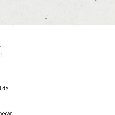
o
r!
l de
meçar