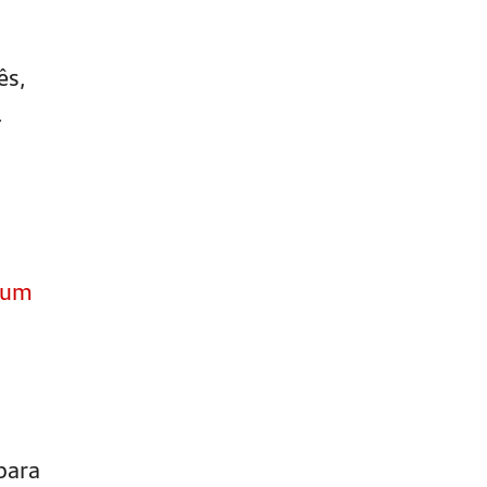
ês,
.
 um
para