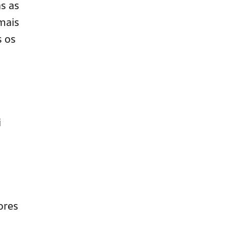
as as
mais
s os
i
ores