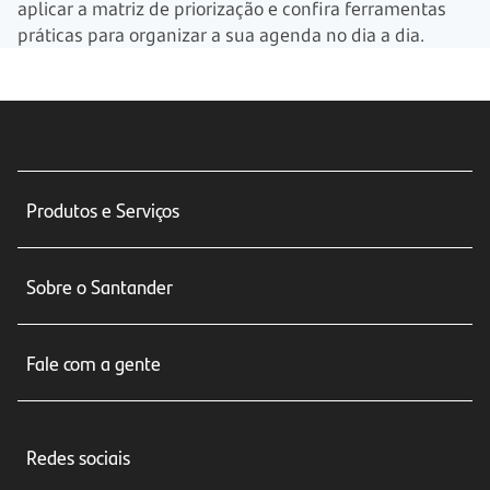
aplicar a matriz de priorização e confira ferramentas
práticas para organizar a sua agenda no dia a dia.
Produtos e Serviços
Conta corrente
Sobre o Santander
Cartões de crédito
Sobre nós
Seguros
Fale com a gente
Educação Financeira
Crédito e Financiamentos
Central de Atendimento
Trabalhe conosco
Investimentos
Redes sociais
Central de Renegociação
Sustentabilidade