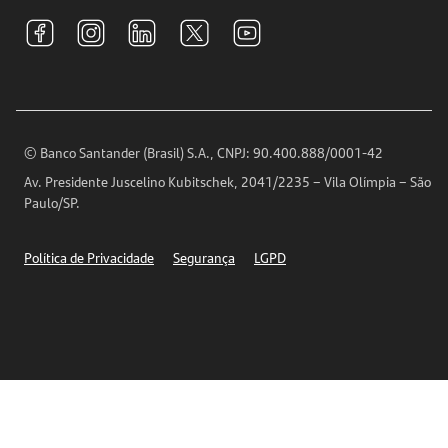
Tarifas e pacotes de serviços
S.A.C
Relações com Investidores
Para sua Empresa
Ouvidoria
Imprensa
Encontre nossas agências
Análises Econômicas
Horários de Atendimento
© Banco Santander (Brasil) S.A., CNPJ: 90.400.888/0001-42
Definições de Cookies
Av. Presidente Juscelino Kubitschek, 2041/2235 – Vila Olímpia – São
Telefones
Paulo/SP.
Segurança
Política de Privacidade
Segurança
LGPD
Ética – Canal de denúncia