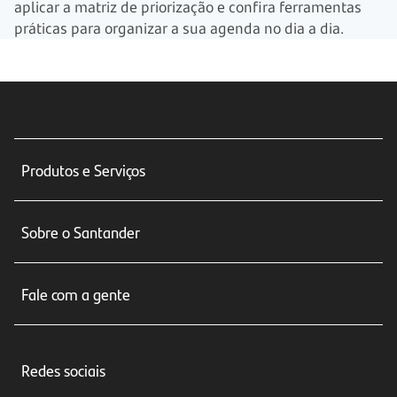
aplicar a matriz de priorização e confira ferramentas
práticas para organizar a sua agenda no dia a dia.
Produtos e Serviços
Conta corrente
Sobre o Santander
Cartões de crédito
Sobre nós
Seguros
Fale com a gente
Educação Financeira
Crédito e Financiamentos
Central de Atendimento
Trabalhe conosco
Investimentos
Redes sociais
Central de Renegociação
Sustentabilidade