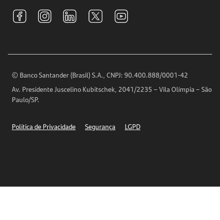
Tarifas e pacotes de serviços
S.A.C
Relações com Investidores
Para sua Empresa
Ouvidoria
Imprensa
Encontre nossas agências
Análises Econômicas
Horários de Atendimento
© Banco Santander (Brasil) S.A., CNPJ: 90.400.888/0001-42
Definições de Cookies
Av. Presidente Juscelino Kubitschek, 2041/2235 – Vila Olímpia – São
Telefones
Paulo/SP.
Segurança
Política de Privacidade
Segurança
LGPD
Ética – Canal de denúncia