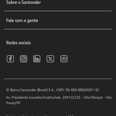
Sobre o Santander
Cartões de crédito
Sobre nós
Seguros
Fale com a gente
Educação Financeira
Crédito e Financiamentos
Central de Atendimento
Trabalhe conosco
Investimentos
Redes sociais
Central de Renegociação
Sustentabilidade
Tarifas e pacotes de serviços
S.A.C
Relações com Investidores
Para sua Empresa
Ouvidoria
Imprensa
Encontre nossas agências
Análises Econômicas
Horários de Atendimento
© Banco Santander (Brasil) S.A., CNPJ: 90.400.888/0001-42
Definições de Cookies
Av. Presidente Juscelino Kubitschek, 2041/2235 – Vila Olímpia – São
Telefones
Paulo/SP.
Segurança