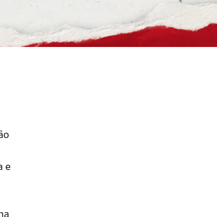
ão
a e
na