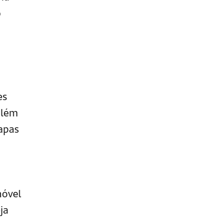
o
es
além
apas
móvel
ja