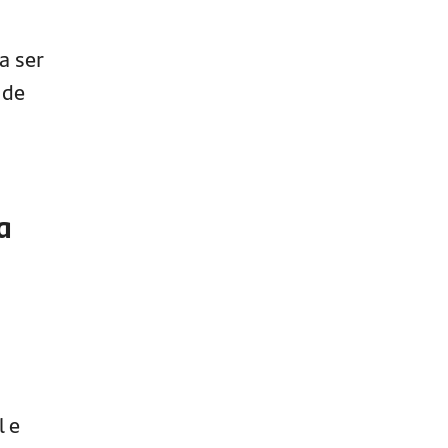
a ser
 de
a
 e