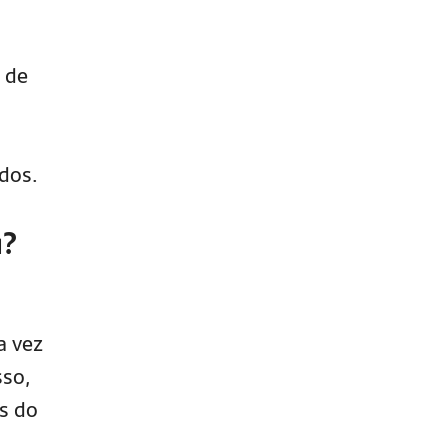
 de
idos.
a?
a vez
sso,
s do