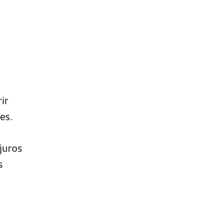
ir
es.
juros
s