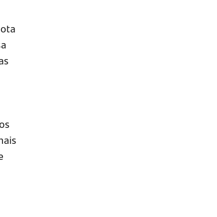
Nota
sa
as
os
mais
e