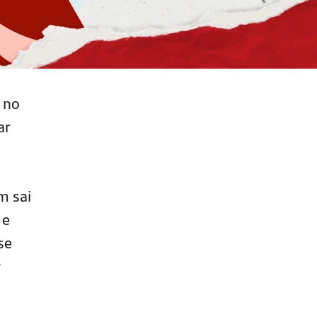
 no
ar
m sai
 e
se