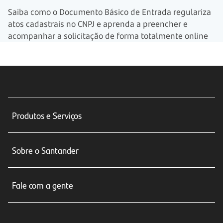
Saiba como o Documento Básico de Entrada regulariza
atos cadastrais no CNPJ e aprenda a preencher e
acompanhar a solicitação de forma totalmente online
Produtos e Serviços
Conta corrente
Sobre o Santander
Cartões de crédito
Sobre nós
Seguros
Fale com a gente
Educação Financeira
Crédito e Financiamentos
Central de Atendimento
Trabalhe conosco