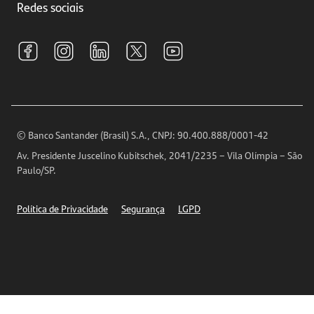
Investimentos
Redes sociais
Central de Renegociação
Sustentabilidade
Tarifas e pacotes de serviços
S.A.C
Relações com Investidores
Para sua Empresa
Ouvidoria
Imprensa
Encontre nossas agências
Análises Econômicas
Horários de Atendimento
© Banco Santander (Brasil) S.A., CNPJ: 90.400.888/0001-42
Definições de Cookies
Av. Presidente Juscelino Kubitschek, 2041/2235 – Vila Olímpia – São
Telefones
Paulo/SP.
Segurança
Política de Privacidade
Segurança
LGPD
Ética – Canal de denúncia