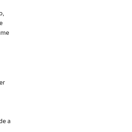
o,
e
xime
er
m
de a