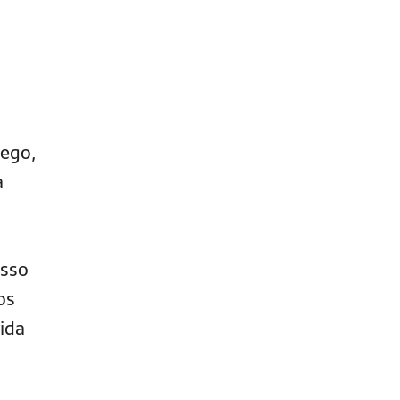
rego,
a
isso
os
ida