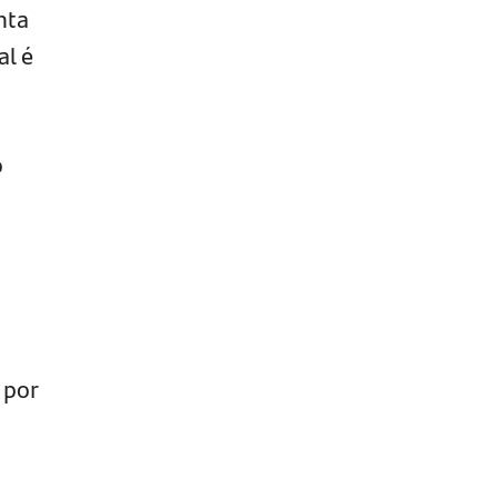
nta
al é
o
 por
,