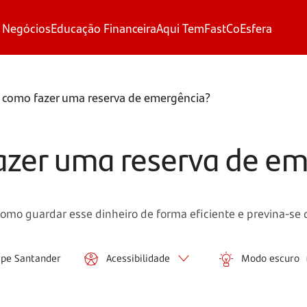
 Negócios
Educação Financeira
Aqui Tem
FastCo
Esfera
e como fazer uma reserva de emergência?
azer uma reserva de e
omo guardar esse dinheiro de forma eficiente e previna-se d
ipe Santander
Acessibilidade
Modo escuro