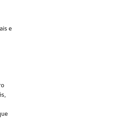
ais e
ro
ês,
que