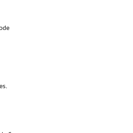
pode
es.