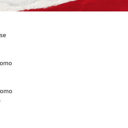
 se
 como
 como
o