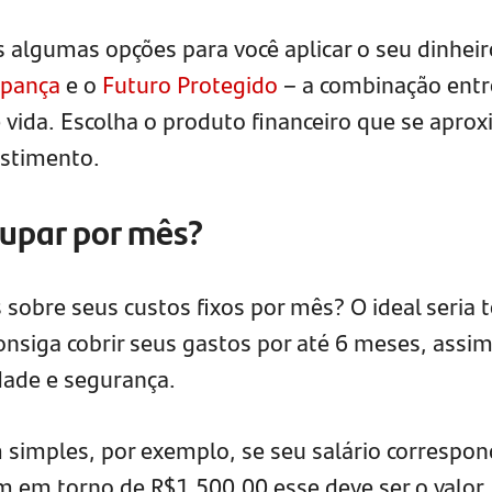
 algumas opções para você aplicar o seu dinheir
pança
e o
Futuro Protegido
– a combinação entr
 vida. Escolha o produto financeiro que se apro
estimento.
upar por mês?
bre seus custos fixos por mês? O ideal seria t
onsiga cobrir seus gastos por até 6 meses, assi
dade e segurança.
simples, por exemplo, se seu salário correspon
m em torno de R$1.500,00 esse deve ser o valor