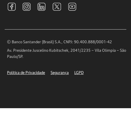
Tarifas e pacotes de serviços
S.A.C
Relações com Investidores
Para sua Empresa
Ouvidoria
Imprensa
Encontre nossas agências
Análises Econômicas
Horários de Atendimento
© Banco Santander (Brasil) S.A., CNPJ: 90.400.888/0001-42
Definições de Cookies
Av. Presidente Juscelino Kubitschek, 2041/2235 – Vila Olímpia – São
Telefones
Paulo/SP.
Segurança
Política de Privacidade
Segurança
LGPD
Ética – Canal de denúncia