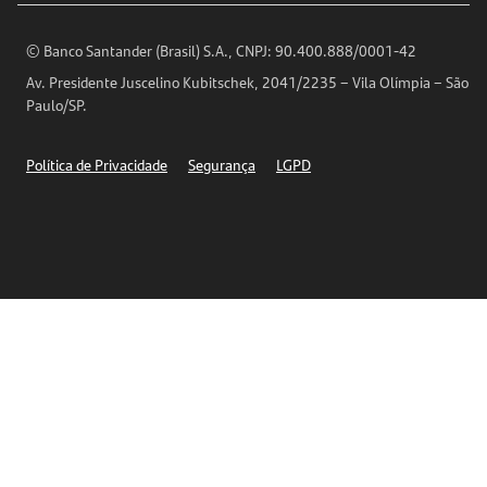
Encontre nossas agências
Análises Econômicas
Horários de Atendimento
© Banco Santander (Brasil) S.A., CNPJ: 90.400.888/0001-42
Definições de Cookies
Av. Presidente Juscelino Kubitschek, 2041/2235 – Vila Olímpia – São
Telefones
Paulo/SP.
Segurança
Política de Privacidade
Segurança
LGPD
Ética – Canal de denúncia