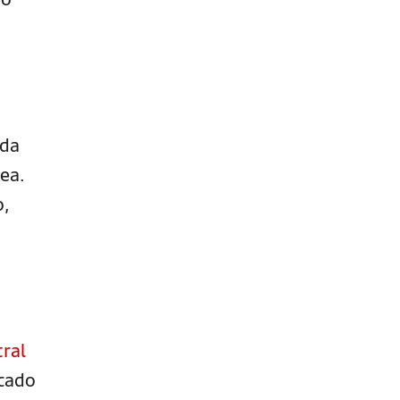
 da
ea.
o,
ral
icado