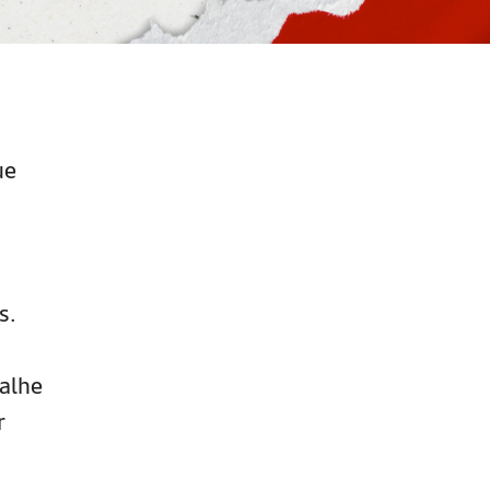
ue
s.
balhe
r