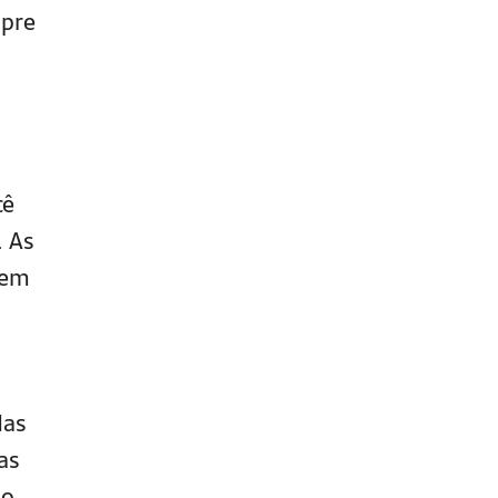
mpre
cê
. As
dem
das
as
ão