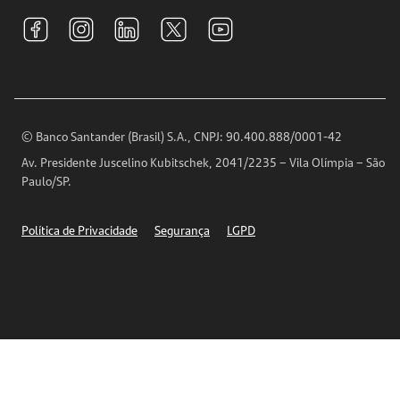
Tarifas e pacotes de serviços
S.A.C
Relações com Investidores
Para sua Empresa
Ouvidoria
Imprensa
Encontre nossas agências
Análises Econômicas
Horários de Atendimento
© Banco Santander (Brasil) S.A., CNPJ: 90.400.888/0001-42
Definições de Cookies
Av. Presidente Juscelino Kubitschek, 2041/2235 – Vila Olímpia – São
Telefones
Paulo/SP.
Segurança
Política de Privacidade
Segurança
LGPD
Ética – Canal de denúncia