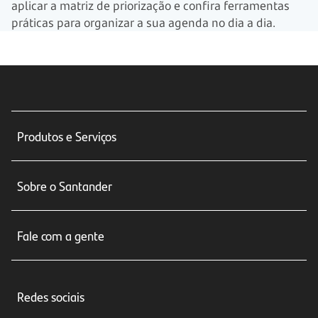
aplicar a matriz de priorização e confira ferramentas
práticas para organizar a sua agenda no dia a dia.
Produtos e Serviços
Conta corrente
Sobre o Santander
Cartões de crédito
Sobre nós
Seguros
Fale com a gente
Educação Financeira
Crédito e Financiamentos
Central de Atendimento
Trabalhe conosco
Investimentos
Redes sociais
Central de Renegociação
Sustentabilidade