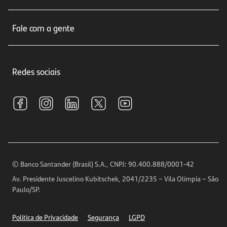
Cartões de crédito
Sobre nós
Seguros
Fale com a gente
Educação Financeira
Crédito e Financiamentos
Central de Atendimento
Trabalhe conosco
Investimentos
Redes sociais
Central de Renegociação
Sustentabilidade
Tarifas e pacotes de serviços
S.A.C
Relações com Investidores
Para sua Empresa
Ouvidoria
Imprensa
Encontre nossas agências
Análises Econômicas
Horários de Atendimento
© Banco Santander (Brasil) S.A., CNPJ: 90.400.888/0001-42
Definições de Cookies
Av. Presidente Juscelino Kubitschek, 2041/2235 – Vila Olímpia – São
Telefones
Paulo/SP.
Segurança
Política de Privacidade
Segurança
LGPD