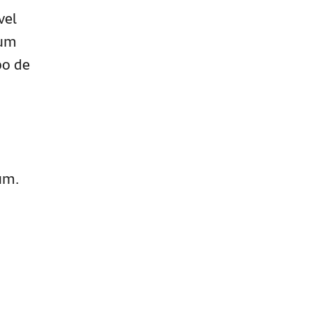
vel
 um
po de
um.