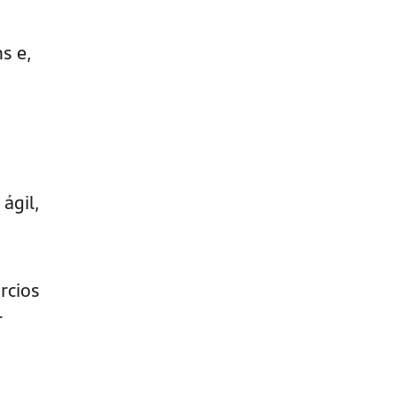
s e,
ágil,
rcios
r