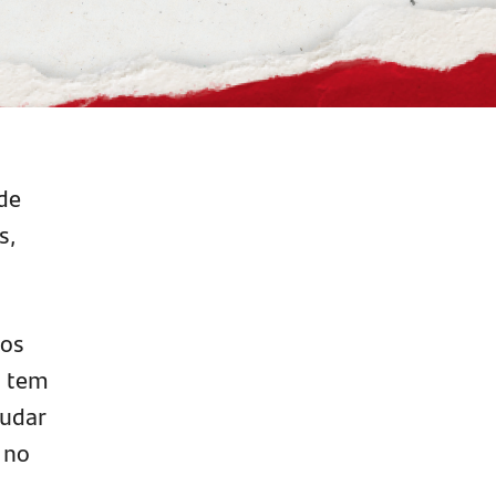
de
s,
 os
, tem
judar
 no