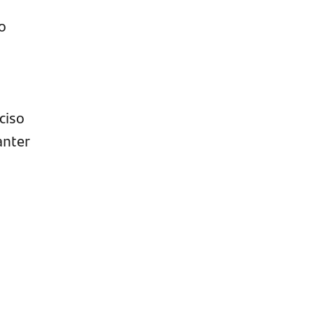
o
ciso
anter