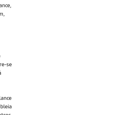
ance,
m,
e
re-se
á
lance
bleia
utros