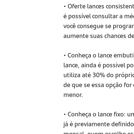
• Oferte lances consiste
é possível consultar a m
você consegue se program
aumente suas chances d
• Conheça o lance embuti
lance, ainda é possível p
utiliza até 30% do própr
de que se essa opção for 
menor.
• Conheça o lance fixo: 
já é previamente definid
mensal, quem escolhe es