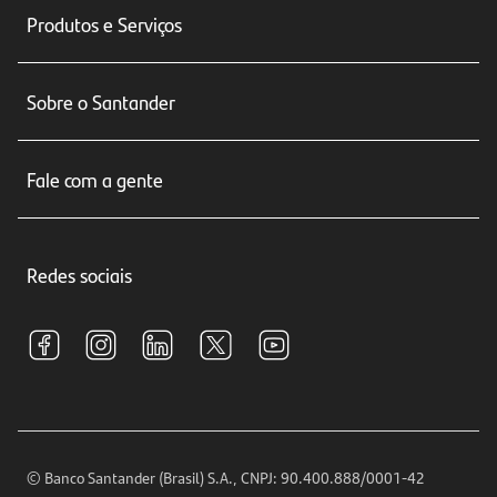
Produtos e Serviços
Conta corrente
Sobre o Santander
Cartões de crédito
Sobre nós
Seguros
Fale com a gente
Educação Financeira
Crédito e Financiamentos
Central de Atendimento
Trabalhe conosco
Investimentos
Redes sociais
Central de Renegociação
Sustentabilidade
Tarifas e pacotes de serviços
S.A.C
Relações com Investidores
Para sua Empresa
Ouvidoria
Imprensa
Encontre nossas agências
Análises Econômicas
Horários de Atendimento
© Banco Santander (Brasil) S.A., CNPJ: 90.400.888/0001-42
Definições de Cookies