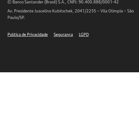
Horários de Atendimento
© Banco Santander (Brasil) S.A., CNPJ: 90.400.888/0001-42
Definições de Cookies
Av. Presidente Juscelino Kubitschek, 2041/2235 – Vila Olímpia – São
Telefones
Paulo/SP.
Segurança
Política de Privacidade
Segurança
LGPD
Ética – Canal de denúncia