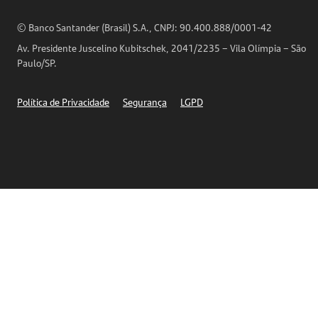
Análises Econômicas
Horários de Atendimento
© Banco Santander (Brasil) S.A., CNPJ: 90.400.888/0001-42
Definições de Cookies
Av. Presidente Juscelino Kubitschek, 2041/2235 – Vila Olímpia – São
Telefones
Paulo/SP.
Segurança
Política de Privacidade
Segurança
LGPD
Ética – Canal de denúncia