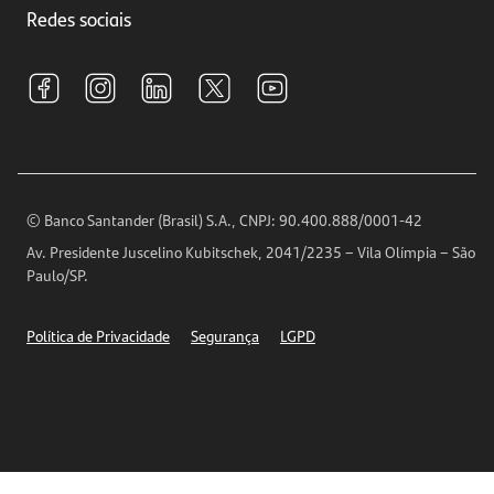
Investimentos
Redes sociais
Central de Renegociação
Sustentabilidade
Tarifas e pacotes de serviços
S.A.C
Relações com Investidores
Para sua Empresa
Ouvidoria
Imprensa
Encontre nossas agências
Análises Econômicas
Horários de Atendimento
© Banco Santander (Brasil) S.A., CNPJ: 90.400.888/0001-42
Definições de Cookies
Av. Presidente Juscelino Kubitschek, 2041/2235 – Vila Olímpia – São
Telefones
Paulo/SP.
Segurança
Política de Privacidade
Segurança
LGPD
Ética – Canal de denúncia