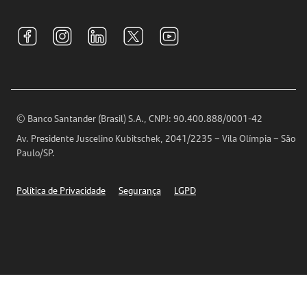
Sustentabilidade
Tarifas e pacotes de serviços
S.A.C
Relações com Investidores
Para sua Empresa
Ouvidoria
Imprensa
Encontre nossas agências
Análises Econômicas
Horários de Atendimento
© Banco Santander (Brasil) S.A., CNPJ: 90.400.888/0001-42
Definições de Cookies
Av. Presidente Juscelino Kubitschek, 2041/2235 – Vila Olímpia – São
Telefones
Paulo/SP.
Segurança
Política de Privacidade
Segurança
LGPD
Ética – Canal de denúncia