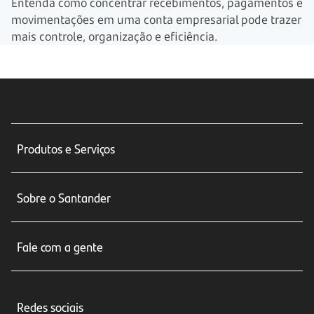
Entenda como concentrar recebimentos, pagamentos e
movimentações em uma conta empresarial pode trazer
mais controle, organização e eficiência.
Produtos e Serviços
Conta corrente
Sobre o Santander
Cartões de crédito
Sobre nós
Seguros
Fale com a gente
Educação Financeira
Crédito e Financiamentos
Central de Atendimento
Trabalhe conosco
Investimentos
Redes sociais
Central de Renegociação