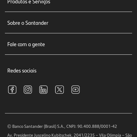
Produtos e Serviços
Conta corrente
Sobre o Santander
Cartões de crédito
Sobre nós
Seguros
Fale com a gente
Educação Financeira
Crédito e Financiamentos
Central de Atendimento
Trabalhe conosco
Investimentos
Redes sociais
Central de Renegociação
Sustentabilidade
Tarifas e pacotes de serviços
S.A.C
Relações com Investidores
Para sua Empresa
Ouvidoria
Imprensa
Encontre nossas agências
Análises Econômicas
Horários de Atendimento
© Banco Santander (Brasil) S.A., CNPJ: 90.400.888/0001-42
Definições de Cookies
Av. Presidente Juscelino Kubitschek, 2041/2235 – Vila Olímpia – São