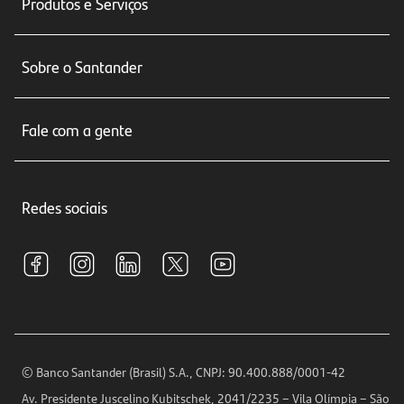
Produtos e Serviços
Conta corrente
Sobre o Santander
Cartões de crédito
Sobre nós
Seguros
Fale com a gente
Educação Financeira
Crédito e Financiamentos
Central de Atendimento
Trabalhe conosco
Investimentos
Redes sociais
Central de Renegociação
Sustentabilidade
Tarifas e pacotes de serviços
S.A.C
Relações com Investidores
Para sua Empresa
Ouvidoria
Imprensa
Encontre nossas agências
Análises Econômicas
Horários de Atendimento
© Banco Santander (Brasil) S.A., CNPJ: 90.400.888/0001-42
Definições de Cookies
Av. Presidente Juscelino Kubitschek, 2041/2235 – Vila Olímpia – São