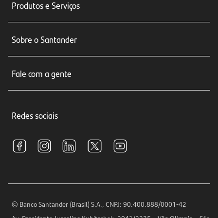
Produtos e Serviços
Conta corrente
Sobre o Santander
Cartões de crédito
Sobre nós
Seguros
Fale com a gente
Educação Financeira
Crédito e Financiamentos
Central de Atendimento
Trabalhe conosco
Investimentos
Redes sociais
Central de Renegociação
Sustentabilidade
Tarifas e pacotes de serviços
S.A.C
Relações com Investidores
Para sua Empresa
Ouvidoria
Imprensa
Encontre nossas agências
Análises Econômicas
Horários de Atendimento
© Banco Santander (Brasil) S.A., CNPJ: 90.400.888/0001-42
Definições de Cookies