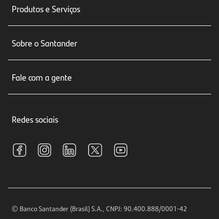
Produtos e Serviços
Conta corrente
Sobre o Santander
Cartões de crédito
Sobre nós
Seguros
Fale com a gente
Educação Financeira
Crédito e Financiamentos
Central de Atendimento
Trabalhe conosco
Investimentos
Redes sociais
Central de Renegociação
Sustentabilidade
Tarifas e pacotes de serviços
S.A.C
Relações com Investidores
Para sua Empresa
Ouvidoria
Imprensa
Encontre nossas agências
Análises Econômicas
Horários de Atendimento
© Banco Santander (Brasil) S.A., CNPJ: 90.400.888/0001-42
Definições de Cookies