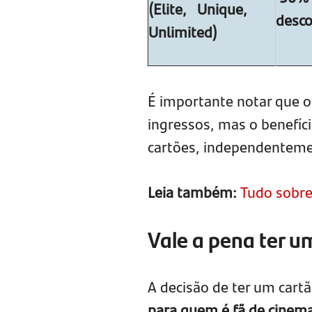
(Elite, Unique,
desc
Unlimited)
É importante notar que o
ingressos, mas o benefíc
cartões, independenteme
Leia também:
Tudo sobre
Vale a pena ter u
A decisão de ter um cart
para quem é fã de cinema