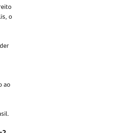
reito
is, o
der
o ao
sil.
s?