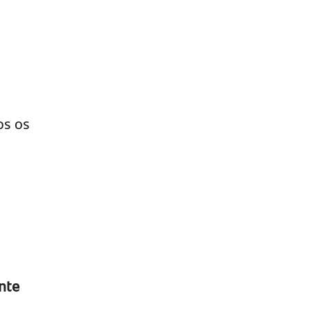
os os
nte