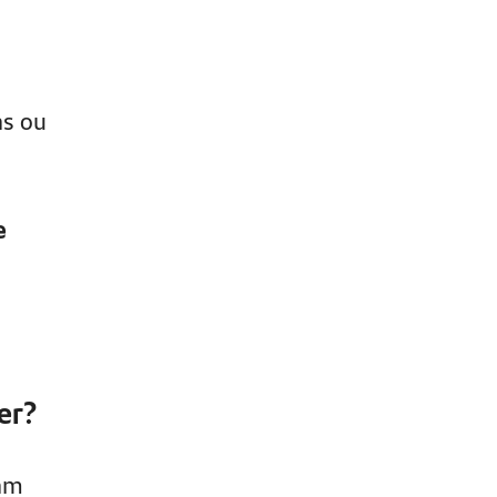
as ou
e
er?
gam