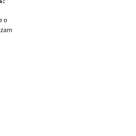
e o
lizam