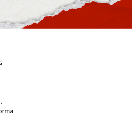
m
s
,
forma