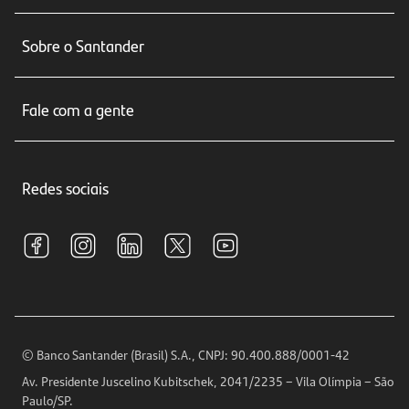
Conta corrente
Sobre o Santander
Cartões de crédito
Sobre nós
Seguros
Fale com a gente
Educação Financeira
Crédito e Financiamentos
Central de Atendimento
Trabalhe conosco
Investimentos
Redes sociais
Central de Renegociação
Sustentabilidade
Tarifas e pacotes de serviços
S.A.C
Relações com Investidores
Para sua Empresa
Ouvidoria
Imprensa
Encontre nossas agências
Análises Econômicas
Horários de Atendimento
© Banco Santander (Brasil) S.A., CNPJ: 90.400.888/0001-42
Definições de Cookies
Av. Presidente Juscelino Kubitschek, 2041/2235 – Vila Olímpia – São
Telefones
Paulo/SP.