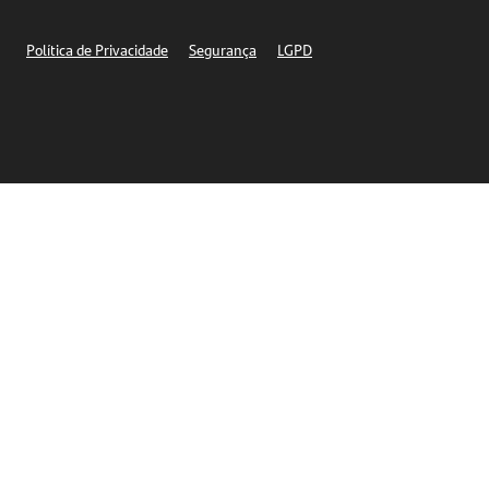
Segurança
Política de Privacidade
Segurança
LGPD
Ética – Canal de denúncia