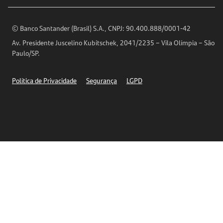
Encontre nossas agências
Análises Econômicas
Horários de Atendimento
© Banco Santander (Brasil) S.A., CNPJ: 90.400.888/0001-42
Definições de Cookies
Av. Presidente Juscelino Kubitschek, 2041/2235 – Vila Olímpia – São
Telefones
Paulo/SP.
Segurança
Política de Privacidade
Segurança
LGPD
Ética – Canal de denúncia