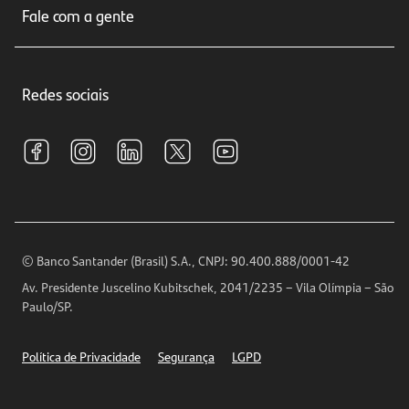
Seguros
Fale com a gente
Educação Financeira
Crédito e Financiamentos
Central de Atendimento
Trabalhe conosco
Investimentos
Redes sociais
Central de Renegociação
Sustentabilidade
Tarifas e pacotes de serviços
S.A.C
Relações com Investidores
Para sua Empresa
Ouvidoria
Imprensa
Encontre nossas agências
Análises Econômicas
Horários de Atendimento
© Banco Santander (Brasil) S.A., CNPJ: 90.400.888/0001-42
Definições de Cookies
Av. Presidente Juscelino Kubitschek, 2041/2235 – Vila Olímpia – São
Telefones
Paulo/SP.
Segurança
Política de Privacidade
Segurança
LGPD
Ética – Canal de denúncia