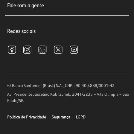
Seguros
Fale com a gente
Educação Financeira
Crédito e Financiamentos
Central de Atendimento
Trabalhe conosco
Investimentos
Redes sociais
Central de Renegociação
Sustentabilidade
Tarifas e pacotes de serviços
S.A.C
Relações com Investidores
Para sua Empresa
Ouvidoria
Imprensa
Encontre nossas agências
Análises Econômicas
Horários de Atendimento
© Banco Santander (Brasil) S.A., CNPJ: 90.400.888/0001-42
Definições de Cookies
Av. Presidente Juscelino Kubitschek, 2041/2235 – Vila Olímpia – São
Telefones
Paulo/SP.
Segurança
Política de Privacidade
Segurança
LGPD
Ética – Canal de denúncia