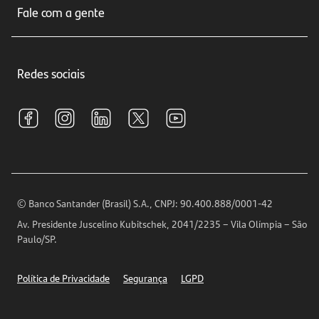
Seguros
Fale com a gente
Educação Financeira
Crédito e Financiamentos
Central de Atendimento
Trabalhe conosco
Investimentos
Redes sociais
Central de Renegociação
Sustentabilidade
Tarifas e pacotes de serviços
S.A.C
Relações com Investidores
Para sua Empresa
Ouvidoria
Imprensa
Encontre nossas agências
Análises Econômicas
Horários de Atendimento
© Banco Santander (Brasil) S.A., CNPJ: 90.400.888/0001-42
Definições de Cookies
Av. Presidente Juscelino Kubitschek, 2041/2235 – Vila Olímpia – São
Telefones
Paulo/SP.
Segurança
Política de Privacidade
Segurança
LGPD
Ética – Canal de denúncia