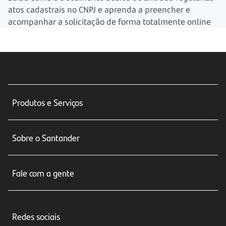
atos cadastrais no CNPJ e aprenda a preencher e
acompanhar a solicitação de forma totalmente online
Produtos e Serviços
Conta corrente
Sobre o Santander
Cartões de crédito
Sobre nós
Seguros
Fale com a gente
Educação Financeira
Crédito e Financiamentos
Central de Atendimento
Trabalhe conosco
Investimentos
Redes sociais
Central de Renegociação