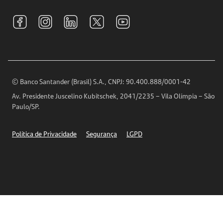
Sustentabilidade
Tarifas e pacotes de serviços
S.A.C
Relações com Investidores
Para sua Empresa
Ouvidoria
Imprensa
Encontre nossas agências
Análises Econômicas
Horários de Atendimento
© Banco Santander (Brasil) S.A., CNPJ: 90.400.888/0001-42
Definições de Cookies
Av. Presidente Juscelino Kubitschek, 2041/2235 – Vila Olímpia – São
Telefones
Paulo/SP.
Segurança
Política de Privacidade
Segurança
LGPD
Ética – Canal de denúncia