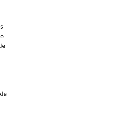
os
 o
de
ide