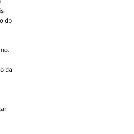
a
is
ço do
rno.
to da
tar