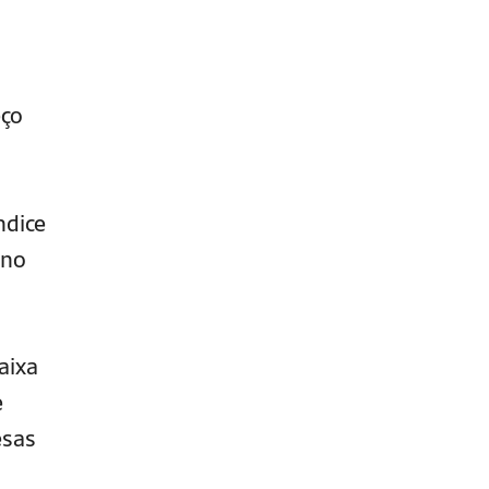
eço
ndice
 no
aixa
e
esas