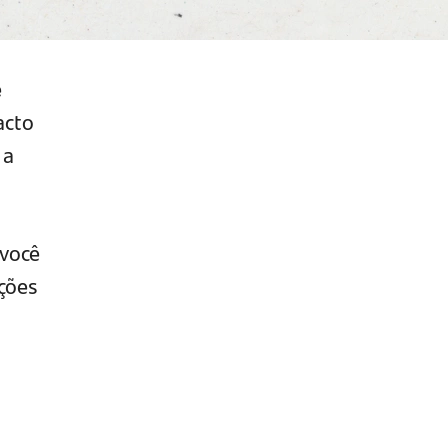
e
acto
 a
 você
ções