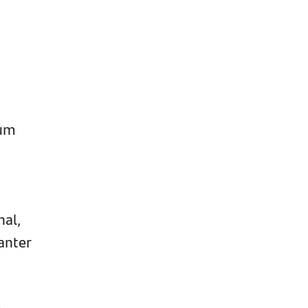
 um
nal,
anter