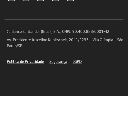
Para sua Empresa
Ouvidoria
Imprensa
Encontre nossas agências
Análises Econômicas
Horários de Atendimento
© Banco Santander (Brasil) S.A., CNPJ: 90.400.888/0001-42
Definições de Cookies
Av. Presidente Juscelino Kubitschek, 2041/2235 – Vila Olímpia – São
Telefones
Paulo/SP.
Segurança
Política de Privacidade
Segurança
LGPD
Ética – Canal de denúncia