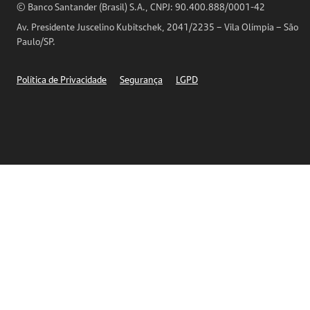
Horários de Atendimento
© Banco Santander (Brasil) S.A., CNPJ: 90.400.888/0001-42
Definições de Cookies
Av. Presidente Juscelino Kubitschek, 2041/2235 – Vila Olímpia – São
Telefones
Paulo/SP.
Segurança
Política de Privacidade
Segurança
LGPD
Ética – Canal de denúncia