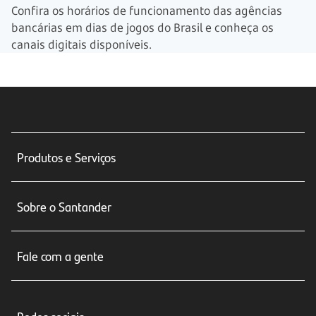
Confira os horários de funcionamento das agências
bancárias em dias de jogos do Brasil e conheça os
canais digitais disponíveis.
Produtos e Serviços
Conta corrente
Sobre o Santander
Cartões de crédito
Sobre nós
Seguros
Fale com a gente
Educação Financeira
Crédito e Financiamentos
Central de Atendimento
Trabalhe conosco
Investimentos