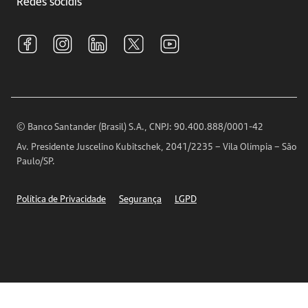
Redes sociais
Central de Renegociação
Sustentabilidade
Tarifas e pacotes de serviços
S.A.C
Relações com Investidores
Para sua Empresa
Ouvidoria
Imprensa
Encontre nossas agências
Análises Econômicas
Horários de Atendimento
© Banco Santander (Brasil) S.A., CNPJ: 90.400.888/0001-42
Definições de Cookies
Av. Presidente Juscelino Kubitschek, 2041/2235 – Vila Olímpia – São
Telefones
Paulo/SP.
Segurança
Política de Privacidade
Segurança
LGPD
Ética – Canal de denúncia