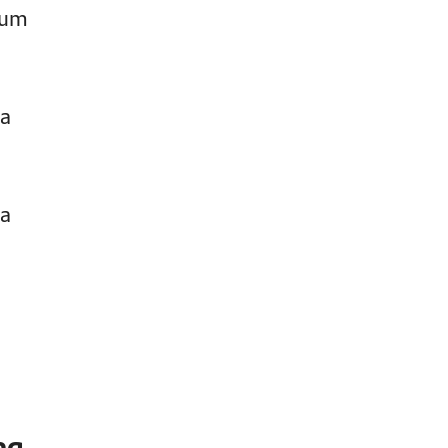
 um
 a
ma
ma