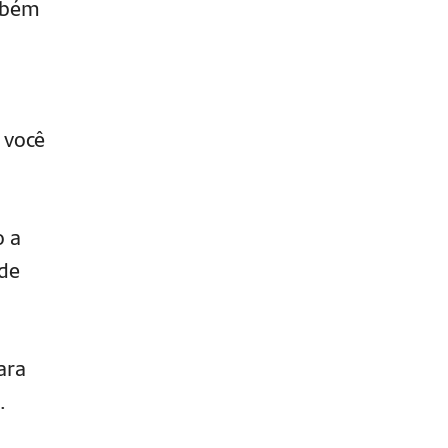
ambém
 você
o a
de
ara
.