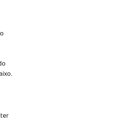
io
do
aixo.
ter