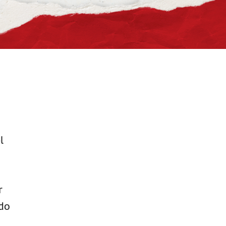
l
r
 do