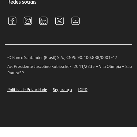
Investimentos
Redes sociais
Central de Renegociação
Sustentabilidade
Tarifas e pacotes de serviços
S.A.C
Relações com Investidores
Para sua Empresa
Ouvidoria
Imprensa
Encontre nossas agências
Análises Econômicas
Horários de Atendimento
© Banco Santander (Brasil) S.A., CNPJ: 90.400.888/0001-42
Definições de Cookies
Av. Presidente Juscelino Kubitschek, 2041/2235 – Vila Olímpia – São
Telefones
Paulo/SP.
Segurança
Política de Privacidade
Segurança
LGPD
Ética – Canal de denúncia