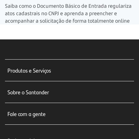
Saiba como o Documento Básico de Entrada regulariza
atos cadastrais no CNPJ e aprenda a preencher e
acompanhar a solicitação de forma totalmente online
Produtos e Serviços
Conta corrente
Sobre o Santander
Cartões de crédito
Sobre nós
Seguros
Fale com a gente
Educação Financeira
Crédito e Financiamentos
Central de Atendimento
Trabalhe conosco