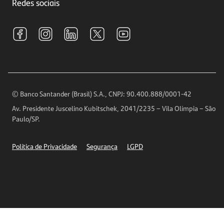
Investimentos
Redes sociais
Central de Renegociação
Sustentabilidade
Tarifas e pacotes de serviços
S.A.C
Relações com Investidores
Para sua Empresa
Ouvidoria
Imprensa
Encontre nossas agências
Análises Econômicas
Horários de Atendimento
© Banco Santander (Brasil) S.A., CNPJ: 90.400.888/0001-42
Definições de Cookies
Av. Presidente Juscelino Kubitschek, 2041/2235 – Vila Olímpia – São
Telefones
Paulo/SP.
Segurança
Política de Privacidade
Segurança
LGPD
Ética – Canal de denúncia