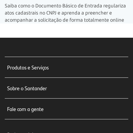
Saiba como o Documento Básico de Entrada regulariza
atos cadastrais no CNPJ e aprenda a preencher e
acompanhar a solicitação de forma totalmente online
Produtos e Serviços
Conta corrente
Sobre o Santander
Cartões de crédito
Sobre nós
Seguros
Fale com a gente
Educação Financeira
Crédito e Financiamentos
Central de Atendimento
Trabalhe conosco