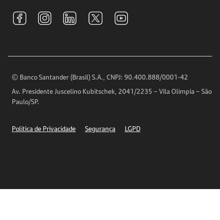
Tarifas e pacotes de serviços
S.A.C
Relações com Investidores
Para sua Empresa
Ouvidoria
Imprensa
Encontre nossas agências
Análises Econômicas
Horários de Atendimento
© Banco Santander (Brasil) S.A., CNPJ: 90.400.888/0001-42
Definições de Cookies
Av. Presidente Juscelino Kubitschek, 2041/2235 – Vila Olímpia – São
Telefones
Paulo/SP.
Segurança
Política de Privacidade
Segurança
LGPD
Ética – Canal de denúncia