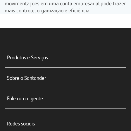
movimentações em uma conta empresarial pode trazer
mais controle, organização e eficiência.
Produtos e Serviços
Conta corrente
Sobre o Santander
Cartões de crédito
Sobre nós
Seguros
Fale com a gente
Educação Financeira
Crédito e Financiamentos
Central de Atendimento
Trabalhe conosco
Investimentos
Redes sociais
Central de Renegociação
Sustentabilidade