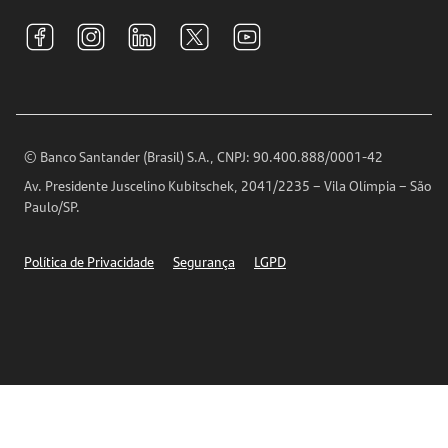
Tarifas e pacotes de serviços
S.A.C
Relações com Investidores
Para sua Empresa
Ouvidoria
Imprensa
Encontre nossas agências
Análises Econômicas
Horários de Atendimento
© Banco Santander (Brasil) S.A., CNPJ: 90.400.888/0001-42
Definições de Cookies
Av. Presidente Juscelino Kubitschek, 2041/2235 – Vila Olímpia – São
Telefones
Paulo/SP.
Segurança
Política de Privacidade
Segurança
LGPD
Ética – Canal de denúncia