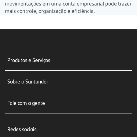
movimentações em uma conta empresarial pode trazer
mais controle, organização e eficiência.
Produtos e Serviços
Conta corrente
Sobre o Santander
Cartões de crédito
Sobre nós
Seguros
Fale com a gente
Educação Financeira
Crédito e Financiamentos
Central de Atendimento
Trabalhe conosco
Investimentos
Redes sociais
Central de Renegociação
Sustentabilidade