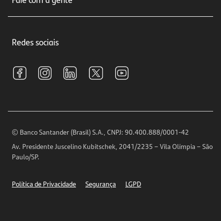
Educação Financeira
Crédito e Financiamentos
Central de Atendimento
Trabalhe conosco
Investimentos
Redes sociais
Central de Renegociação
Sustentabilidade
Tarifas e pacotes de serviços
S.A.C
Relações com Investidores
Para sua Empresa
Ouvidoria
Imprensa
Encontre nossas agências
Análises Econômicas
Horários de Atendimento
© Banco Santander (Brasil) S.A., CNPJ: 90.400.888/0001-42
Definições de Cookies
Av. Presidente Juscelino Kubitschek, 2041/2235 – Vila Olímpia – São
Telefones
Paulo/SP.
Segurança
Política de Privacidade
Segurança
LGPD
Ética – Canal de denúncia