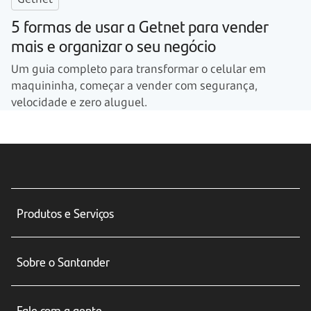
5 formas de usar a Getnet para vender
mais e organizar o seu negócio
Um guia completo para transformar o celular em
maquininha, começar a vender com segurança,
velocidade e zero aluguel.
Produtos e Serviços
Conta corrente
Sobre o Santander
Cartões de crédito
Sobre nós
Seguros
Fale com a gente