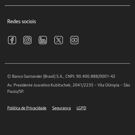
Educação Financeira
Crédito e Financiamentos
Central de Atendimento
Trabalhe conosco
Investimentos
Redes sociais
Central de Renegociação
Sustentabilidade
Tarifas e pacotes de serviços
S.A.C
Relações com Investidores
Para sua Empresa
Ouvidoria
Imprensa
Encontre nossas agências
Análises Econômicas
Horários de Atendimento
© Banco Santander (Brasil) S.A., CNPJ: 90.400.888/0001-42
Definições de Cookies
Av. Presidente Juscelino Kubitschek, 2041/2235 – Vila Olímpia – São
Telefones
Paulo/SP.
Segurança
Política de Privacidade
Segurança
LGPD
Ética – Canal de denúncia