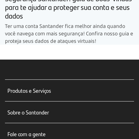
para te ajudar a proteger sua conta e seus
dados
Ter uma conta Santander fica melhor ainda quando
você navega com mais segurança! Confira nosso guia e
proteja seus dados de ataques virtuais!
Produtos e Serviços
Conta corrente
Sobre o Santander
Cartões de crédito
Sobre nós
Seguros
Fale com a gente