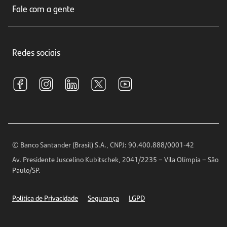
Seguros
Fale com a gente
Educação Financeira
Crédito e Financiamentos
Central de Atendimento
Trabalhe conosco
Investimentos
Redes sociais
Central de Renegociação
Sustentabilidade
Tarifas e pacotes de serviços
S.A.C
Relações com Investidores
Para sua Empresa
Ouvidoria
Imprensa
Encontre nossas agências
Análises Econômicas
Horários de Atendimento
© Banco Santander (Brasil) S.A., CNPJ: 90.400.888/0001-42
Definições de Cookies
Av. Presidente Juscelino Kubitschek, 2041/2235 – Vila Olímpia – São
Telefones
Paulo/SP.
Segurança
Política de Privacidade
Segurança
LGPD
Ética – Canal de denúncia