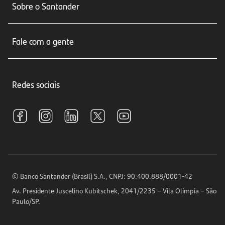
Sobre o Santander
Cartões de crédito
Sobre nós
Seguros
Fale com a gente
Educação Financeira
Crédito e Financiamentos
Central de Atendimento
Trabalhe conosco
Investimentos
Redes sociais
Central de Renegociação
Sustentabilidade
Tarifas e pacotes de serviços
S.A.C
Relações com Investidores
Para sua Empresa
Ouvidoria
Imprensa
Encontre nossas agências
Análises Econômicas
Horários de Atendimento
© Banco Santander (Brasil) S.A., CNPJ: 90.400.888/0001-42
Definições de Cookies
Av. Presidente Juscelino Kubitschek, 2041/2235 – Vila Olímpia – São
Telefones
Paulo/SP.
Segurança