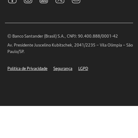
Relações com Investidores
Para sua Empresa
Ouvidoria
Imprensa
Encontre nossas agências
Análises Econômicas
Horários de Atendimento
© Banco Santander (Brasil) S.A., CNPJ: 90.400.888/0001-42
Definições de Cookies
Av. Presidente Juscelino Kubitschek, 2041/2235 – Vila Olímpia – São
Telefones
Paulo/SP.
Segurança
Política de Privacidade
Segurança
LGPD
Ética – Canal de denúncia