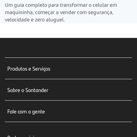
Um guia completo para transformar o celular em
maquininha, começar a vender com segurança,
velocidade e zero aluguel.
Produtos e Serviços
Conta corrente
Sobre o Santander
Cartões de crédito
Sobre nós
Seguros
Fale com a gente
Educação Financeira
Crédito e Financiamentos
Central de Atendimento
Trabalhe conosco
Investimentos