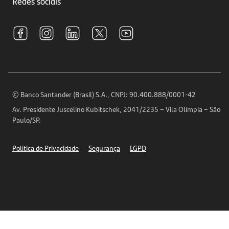
Redes sociais
Central de Renegociação
Sustentabilidade
Tarifas e pacotes de serviços
S.A.C
Relações com Investidores
Para sua Empresa
Ouvidoria
Imprensa
Encontre nossas agências
Análises Econômicas
Horários de Atendimento
© Banco Santander (Brasil) S.A., CNPJ: 90.400.888/0001-42
Definições de Cookies
Av. Presidente Juscelino Kubitschek, 2041/2235 – Vila Olímpia – São
Telefones
Paulo/SP.
Segurança
Política de Privacidade
Segurança
LGPD
Ética – Canal de denúncia