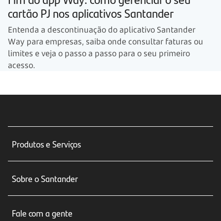
cartão PJ nos aplicativos Santander
Entenda a descontinuação do aplicativo Santander
Way para empresas, saiba onde consultar faturas ou
limites e veja o passo a passo para o seu primeiro
acesso.
Produtos e Serviços
Conta corrente
Sobre o Santander
Cartões de crédito
Sobre nós
Seguros
Fale com a gente