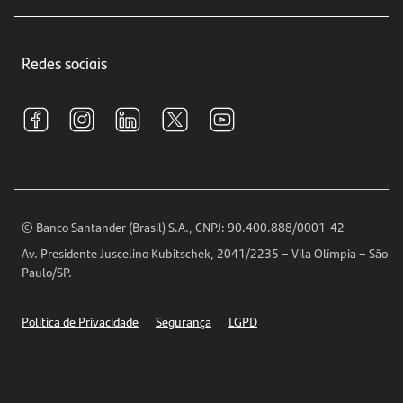
Educação Financeira
Crédito e Financiamentos
Central de Atendimento
Trabalhe conosco
Investimentos
Redes sociais
Central de Renegociação
Sustentabilidade
Tarifas e pacotes de serviços
S.A.C
Relações com Investidores
Para sua Empresa
Ouvidoria
Imprensa
Encontre nossas agências
Análises Econômicas
Horários de Atendimento
© Banco Santander (Brasil) S.A., CNPJ: 90.400.888/0001-42
Definições de Cookies
Av. Presidente Juscelino Kubitschek, 2041/2235 – Vila Olímpia – São
Telefones
Paulo/SP.
Segurança
Política de Privacidade
Segurança
LGPD
Ética – Canal de denúncia