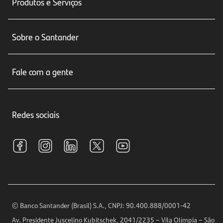
Produtos e Serviços
Conta corrente
Sobre o Santander
Cartões de crédito
Sobre nós
Seguros
Fale com a gente
Educação Financeira
Crédito e Financiamentos
Central de Atendimento
Trabalhe conosco
Investimentos
Redes sociais
Central de Renegociação
Sustentabilidade
Tarifas e pacotes de serviços
S.A.C
Relações com Investidores
Para sua Empresa
Ouvidoria
Imprensa
Encontre nossas agências
Análises Econômicas
Horários de Atendimento
© Banco Santander (Brasil) S.A., CNPJ: 90.400.888/0001-42
Definições de Cookies
Av. Presidente Juscelino Kubitschek, 2041/2235 – Vila Olímpia – São