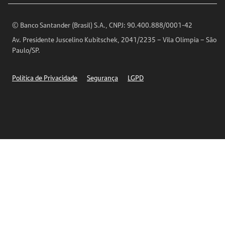
Encontre nossas agências
Análises Econômicas
Horários de Atendimento
© Banco Santander (Brasil) S.A., CNPJ: 90.400.888/0001-42
Definições de Cookies
Av. Presidente Juscelino Kubitschek, 2041/2235 – Vila Olímpia – São
Telefones
Paulo/SP.
Segurança
Política de Privacidade
Segurança
LGPD
Ética – Canal de denúncia