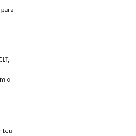
 para
CLT,
ém o
entou