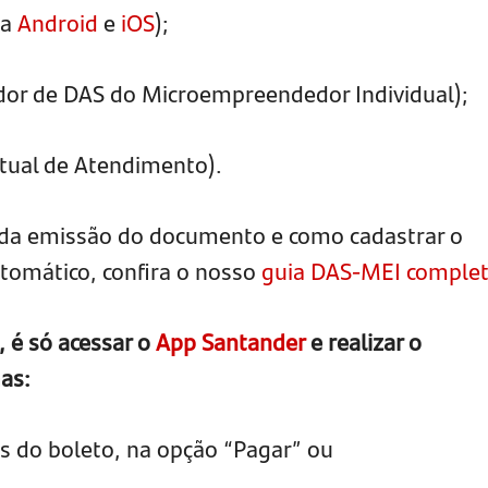
ra
Android
e
iOS
);
or de DAS do Microempreendedor Individual);
rtual de Atendimento).
o da emissão do documento e como cadastrar o
omático, confira o nosso
guia DAS-MEI comple
, é só acessar o
App Santander
e realizar o
as:
as do boleto, na opção “Pagar” ou