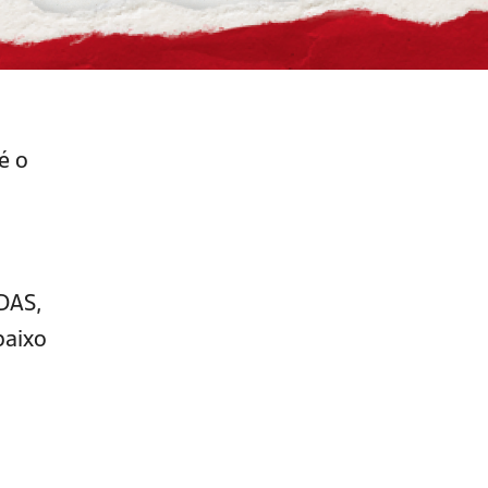
é o
 DAS,
baixo