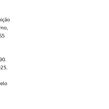
uição
imo,
SS
90.
025.
elo