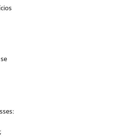
cios
 se
sses:
;