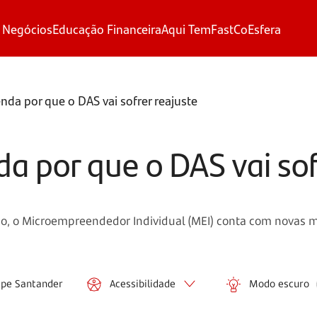
 Negócios
Educação Financeira
Aqui Tem
FastCo
Esfera
nda por que o DAS vai sofrer reajuste
a por que o DAS vai sof
ano, o Microempreendedor Individual (MEI) conta com novas 
ipe Santander
Acessibilidade
Modo escuro